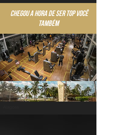
chegou a hora de ser top você
também
Alagoas
-
Brasil
Alagoas
-
Brasil
PLANO recorrente