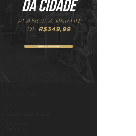
da cidade
PLANOS A PARTIR
R$349,99
DE
MATRICULE-SE AGORA
-
Musculação
-
Avaliação Física
-
Treino
-
Academias em Maceió
-
Academias
topf fitness